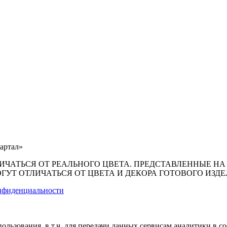
вартал»
ЧАТЬСЯ ОТ РЕАЛЬНОГО ЦВЕТА. ПРЕДСТАВЛЕННЫЕ НА 
ГУТ ОТЛИЧАТЬСЯ ОТ ЦВЕТА И ДЕКОРА ГОТОВОГО ИЗДЕ
нфиденциальности
ользования, в т.ч. для передачи данных сервисам аналитики в с