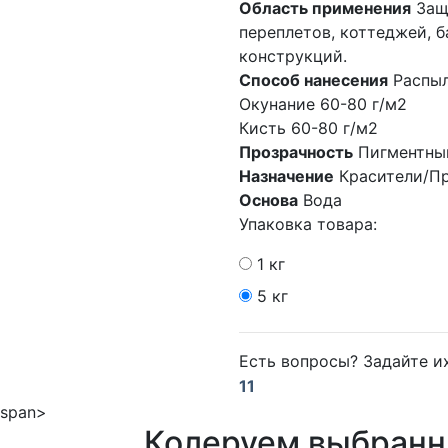
Область применения
Защ
переплетов, коттеджей, 
конструкций.
Способ нанесения
Распыл
Окунание 60-80 г/м2
Кисть 60-80 г/м2
Прозрачность
Пигментны
Назначение
Красители/П
Основа
Вода
Упаковка товара:
1 кг
5 кг
Есть вопросы? Задайте 
11
Колеруем выбранн